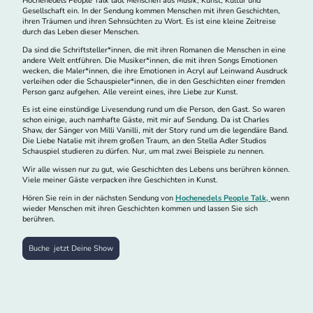
Hochenedels People Talk lädt Menschen aus Musik, Kunst, Kultur und
Gesellschaft ein. In der Sendung kommen Menschen mit ihren Geschichten,
ihren Träumen und ihren Sehnsüchten zu Wort. Es ist eine kleine Zeitreise
durch das Leben dieser Menschen.
Da sind die Schriftsteller*innen, die mit ihren Romanen die Menschen in eine
andere Welt entführen. Die Musiker*innen, die mit ihren Songs Emotionen
wecken, die Maler*innen, die ihre Emotionen in Acryl auf Leinwand Ausdruck
verleihen oder die Schauspieler*innen, die in den Geschichten einer fremden
Person ganz aufgehen. Alle vereint eines, ihre Liebe zur Kunst.
Es ist eine einstündige Livesendung rund um die Person, den Gast. So waren
schon einige, auch namhafte Gäste, mit mir auf Sendung. Da ist Charles
Shaw, der Sänger von Milli Vanilli, mit der Story rund um die legendäre Band.
Die Liebe Natalie mit ihrem großen Traum, an den Stella Adler Studios
Schauspiel studieren zu dürfen. Nur, um mal zwei Beispiele zu nennen.
Wir alle wissen nur zu gut, wie Geschichten des Lebens uns berühren können.
Viele meiner Gäste verpacken ihre Geschichten in Kunst.
Hören Sie rein in der nächsten Sendung von
Hochenedels People Talk,
wenn
wieder Menschen mit ihren Geschichten kommen und lassen Sie sich
berühren.
Buche jetzt Deine Show