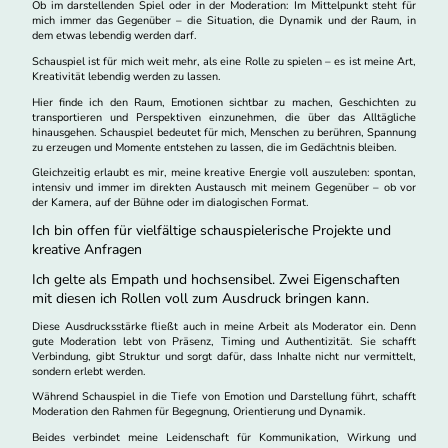
Ob im darstellenden Spiel oder in der Moderation: Im Mittelpunkt steht für
mich immer das Gegenüber – die Situation, die Dynamik und der Raum, in
dem etwas lebendig werden darf.
Schauspiel ist für mich weit mehr, als eine Rolle zu spielen – es ist meine Art,
Kreativität lebendig werden zu lassen.
Hier finde ich den Raum, Emotionen sichtbar zu machen, Geschichten zu
transportieren und Perspektiven einzunehmen, die über das Alltägliche
hinausgehen. Schauspiel bedeutet für mich, Menschen zu berühren, Spannung
zu erzeugen und Momente entstehen zu lassen, die im Gedächtnis bleiben.
Gleichzeitig erlaubt es mir, meine kreative Energie voll auszuleben: spontan,
intensiv und immer im direkten Austausch mit meinem Gegenüber – ob vor
der Kamera, auf der Bühne oder im dialogischen Format.
Ich bin offen für vielfältige schauspielerische Projekte und
kreative Anfragen
Ich gelte als Empath und hochsensibel. Zwei Eigenschaften
mit diesen ich Rollen voll zum Ausdruck bringen kann.
Diese Ausdrucksstärke fließt auch in meine Arbeit als Moderator ein. Denn
gute Moderation lebt von Präsenz, Timing und Authentizität. Sie schafft
Verbindung, gibt Struktur und sorgt dafür, dass Inhalte nicht nur vermittelt,
sondern erlebt werden.
Während Schauspiel in die Tiefe von Emotion und Darstellung führt, schafft
Moderation den Rahmen für Begegnung, Orientierung und Dynamik.
Beides verbindet meine Leidenschaft für Kommunikation, Wirkung und